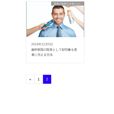
患者の気持ちを知りたい
2016年12月5日
歯科医院の院長として好印象を患
者に与える方法
«
1
2