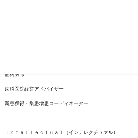
あなたの歯科医院が大好きなお客さん、
仕組みでシッカリ集めていますか？
〜〜〜〜〜〜〜〜〜〜〜〜〜〜〜〜〜〜〜〜〜〜
歯科医師
歯科医院経営アドバイザー
新患獲得・集患増患コーディネーター
ｉｎｔｅｌｌｅｃｔｕａｌ（インテレクチュァル）