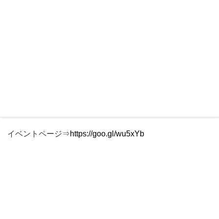
➤ならびに経営戦略の構築を！！
開催：2017年3月30日(木) 13時〜 東京
イベントページ⇒
https://goo.gl/wu5xYb