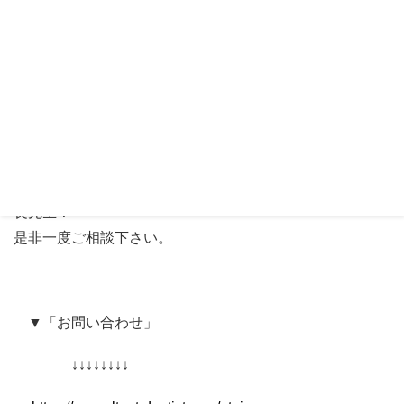
さい。
※歯科医師・歯科衛生士・医療従事者さんであれば100%
承認します。
＊コラボレーションなど“近”に興味のある方も大歓迎で
す！
Facebookを集患ツールとして活用したいと考えている院
長先生！
是非一度ご相談下さい。
▼「お問い合わせ」
↓↓↓↓↓↓↓↓